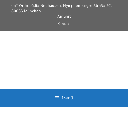
Zum
on* Orthopädie Neuhausen, Nymphenburger Straße 92,
Inhalt
80636 München
Anfahrt
springen
Kontakt
Online Termin vereinbaren!
Menü