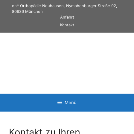
Zum
on* Orthopädie Neuhausen, Nymphenburger Straße 92,
Inhalt
80636 München
Anfahrt
springen
Kontakt
Online Termin vereinbaren!
Menü
Kontakt zu Ihren